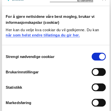
DAT253 Avansert datagrafikk
2023-2024
For å gjere nettsidene våre best mogleg, brukar vi
informasjonskapslar (cookiar)
DAT253 Avansert datagrafikk
Her kan du velje kva cookiar du vil godkjenne. Du kan
når som helst endre tillatinga du gir her.
2022-2023
Consent
Strengt nødvendige cookiar
DAT253 Avansert datagrafikk
Selection
2021-2022
Brukarinnstillingar
DAT253 Avansert datagrafikk
Statistikk
2020-2021
Markedsføring