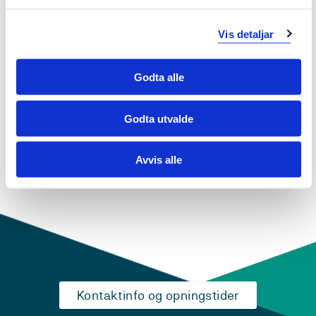
DAT253 Avansert datagrafikk
2019-2020
Vis detaljar
Godta alle
DAT253 Avansert datagrafikk
2018-2019
Godta utvalde
Avvis alle
Kontaktinfo og opningstider