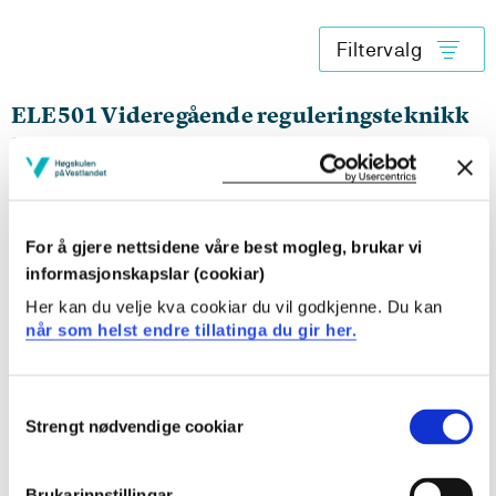
Filtervalg
ELE501 Videregående reguleringsteknikk
2026-2027
ELE501 Videregående reguleringsteknikk
For å gjere nettsidene våre best mogleg, brukar vi
2025-2026
informasjonskapslar (cookiar)
Her kan du velje kva cookiar du vil godkjenne. Du kan
når som helst endre tillatinga du gir her.
ELE501 Videregående reguleringsteknikk
2024-2025
Consent
Strengt nødvendige cookiar
Selection
Brukarinnstillingar