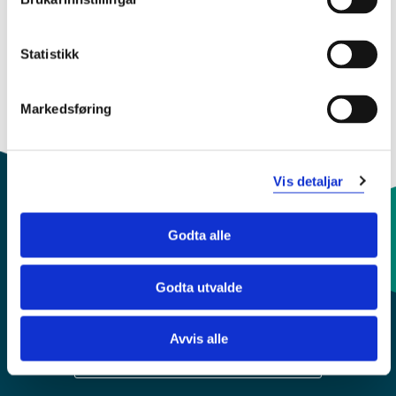
ELE501 Videregående reguleringsteknikk
2023-2024
Statistikk
Markedsføring
Vis detaljar
Godta alle
Kontaktinfo og opningstider
Godta utvalde
Sentralbord: 55 58 58 00
Avvis alle
Krise- og beredskapsnummer