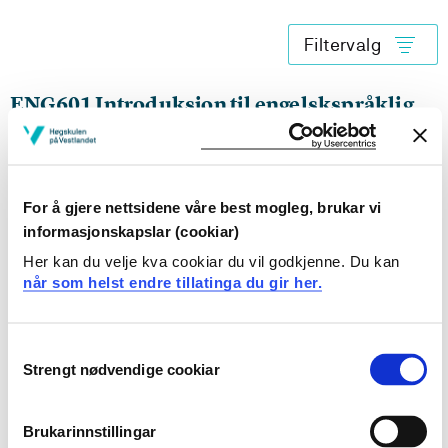
Filtervalg
ENG601 Introduksjon til engelskspråklig
litteratur, historie og kultur
2026-2027
For å gjere nettsidene våre best mogleg, brukar vi
informasjonskapslar (cookiar)
ENG601 Introduksjon til engelskspråklig
Her kan du velje kva cookiar du vil godkjenne. Du kan
litteratur, historie og kultur
når som helst endre tillatinga du gir her.
2025-2026
Consent
Strengt nødvendige cookiar
Selection
ENG601 Introduksjon til engelskspråklig
litteratur, historie og kultur
Brukarinnstillingar
2024-2025