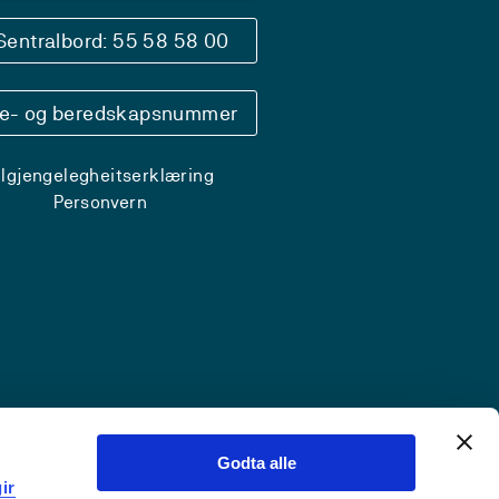
Sentralbord: 55 58 58 00
se- og beredskapsnummer
ilgjengelegheitserklæring
Personvern
Godta alle
ir