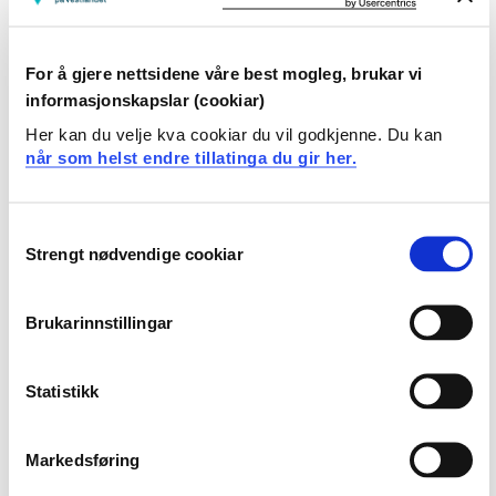
FM1-PRA-1 Grunnskolepraksis, 15 dager
For å gjere nettsidene våre best mogleg, brukar vi
informasjonskapslar (cookiar)
2020-2021
Her kan du velje kva cookiar du vil godkjenne. Du kan
når som helst endre tillatinga du gir her.
FM2-PRO-15 Profesjonsfag 2: Læreren,
eleven og kulturskolen
Consent
Strengt nødvendige cookiar
Selection
2021-2022
Brukarinnstillingar
FM2-TPR-10 Tverrfaglig prosjektarbeid og
metode
Statistikk
2021-2022
Markedsføring