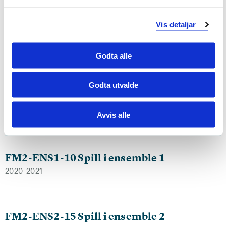
FM2-PRO-15 Profesjonsfag 2: Læreren,
eleven og kulturskolen
Vis detaljar
2020-2021
Godta alle
FM2-TPR-10 Tverrfaglig prosjektarbeid og
Godta utvalde
metode
2020-2021
Avvis alle
FM2-ENS1-10 Spill i ensemble 1
2020-2021
FM2-ENS2-15 Spill i ensemble 2