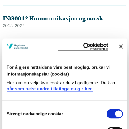
ING0012 Kommunikasjon og norsk
2023-2024
ING0010 Grunnleggende matematikk
2022-2023
For å gjere nettsidene våre best mogleg, brukar vi
informasjonskapslar (cookiar)
Her kan du velje kva cookiar du vil godkjenne. Du kan
ING0012 Kommunikasjon og norsk
når som helst endre tillatinga du gir her.
2022-2023
Consent
Strengt nødvendige cookiar
Selection
ING0011 Grunnleggende fysikk (Y-veg)
2022-2023