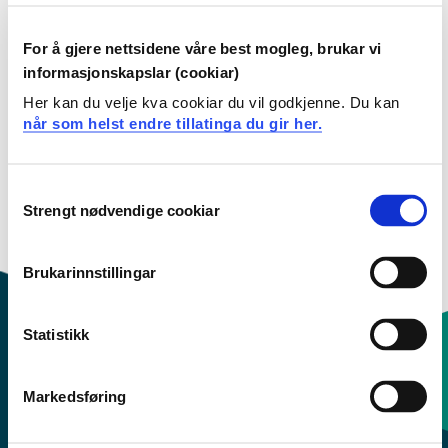
Filtervalg
For å gjere nettsidene våre best mogleg, brukar vi
informasjonskapslar (cookiar)
ING003 Grunnleggende fysikk
Her kan du velje kva cookiar du vil godkjenne. Du kan
når som helst endre tillatinga du gir her.
2026-2027
Consent
Strengt nødvendige cookiar
Selection
Brukarinnstillingar
Statistikk
Kontaktinfo og opningstider
Markedsføring
Sentralbord: 55 58 58 00