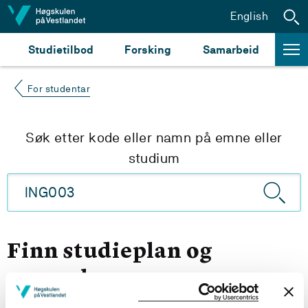
Hopp til innhald
English
Studietilbod
Forsking
Samarbeid
For studentar
Søk etter kode eller namn på emne eller
studium
Finn studieplan og
emneplan