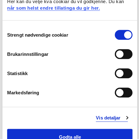
ING2043 Branndynamikk
Her kan du velje kva cookiar du vil godkjenne. Du kan
når som helst endre tillatinga du gir her.
2021-2022
Consent
Strengt nødvendige cookiar
ING2043 Branndynamikk
Selection
2020-2021
Brukarinnstillingar
ING2043 Branndynamikk
Statistikk
2019-2020
Markedsføring
ING2043 Branndynamikk
2018-2019
Vis detaljar
Godta alle