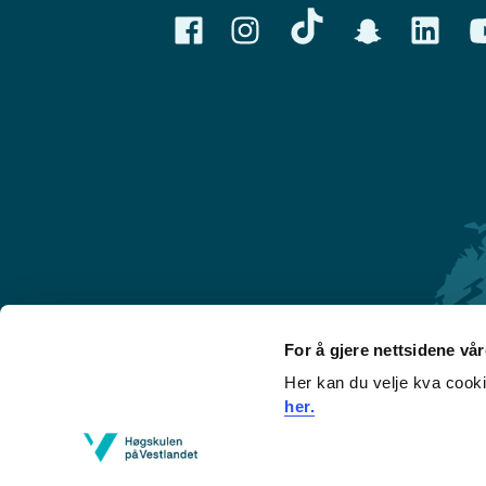
For å gjere nettsidene vå
Her kan du velje kva cook
Førde
her.
Sogndal
Bergen