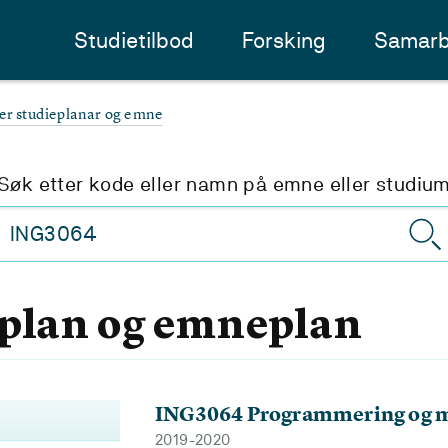
Studietilbod
Forsking
Samarb
ter studieplanar og emne
Søk etter kode eller namn på emne eller studiu
eplan og emneplan
ING3064 Programmering og m
2019-2020