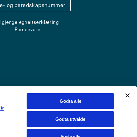
se- og beredskapsnummer
ilgjengelegheitserklæring
Personvern
Godta alle
ir
Godta utvalde
Avvis alle