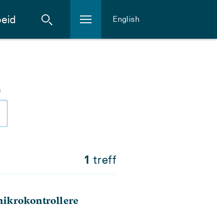
eid
English
m
1
treff
ikrokontrollere