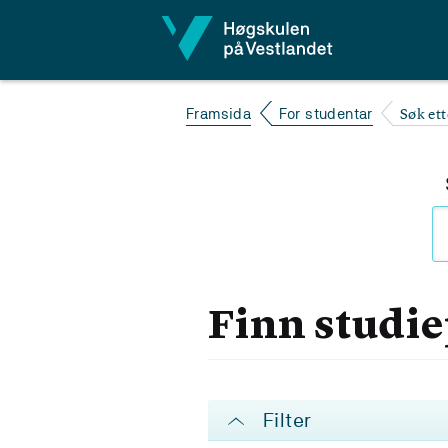
Hopp til innhald
Søk et
Framsida
For studentar
Finn studi
Filter