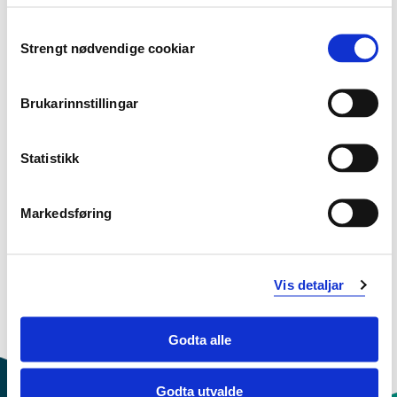
ING4007 Industrial Fire Safety
2020-2021
Consent
Strengt nødvendige cookiar
Selection
ING4007 Industrial Fire Safety
Brukarinnstillingar
2019-2020
Statistikk
ING4007 Industrial Fire Safety
Markedsføring
2018-2019
Vis detaljar
Godta alle
Godta utvalde