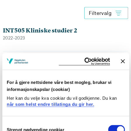
Filtervalg
INT505 Kliniske studier 2
2022-2023
INT505 Kliniske studier 2
2021-2022
For å gjere nettsidene våre best mogleg, brukar vi
informasjonskapslar (cookiar)
INT505 Kliniske studier 2
Her kan du velje kva cookiar du vil godkjenne. Du kan
når som helst endre tillatinga du gir her.
2020-2021
Consent
Strengt nødvendige cookiar
Selection