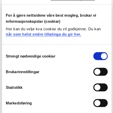
Lærerens undervisningskompetanse i
matematikk
For å gjere nettsidene våre best mogleg, brukar vi
2024-2025
informasjonskapslar (cookiar)
Her kan du velje kva cookiar du vil godkjenne. Du kan
når som helst endre tillatinga du gir her.
MAB801N Matematikk 1, emne 1 -
Lærerens undervisningskompetanse i
Consent
Strengt nødvendige cookiar
matematikk
Selection
2023-2024
Brukarinnstillingar
MAB801N Matematikk 1, emne 1 - Læraren
Statistikk
sin undervisningskompetanse i
matematikk
Markedsføring
2022-2023