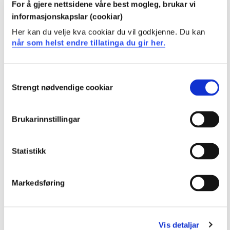
MAFYS603 Masteroppgave
For å gjere nettsidene våre best mogleg, brukar vi
2022-2023
informasjonskapslar (cookiar)
Her kan du velje kva cookiar du vil godkjenne. Du kan
når som helst endre tillatinga du gir her.
MAFYS603 Masteroppgave
2021-2022
Consent
Strengt nødvendige cookiar
Selection
MAFYS603 Masteroppgave
Brukarinnstillingar
2020-2021
Statistikk
MAFYS603 Masteroppgave
Markedsføring
2019-2020
Vis detaljar