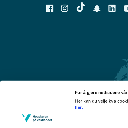
For å gjere nettsidene vå
Her kan du velje kva cook
Førde
her.
Sogndal
Bergen