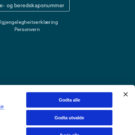
se- og beredskapsnummer
ilgjengelegheitserklæring
Personvern
Godta alle
ir
Godta utvalde