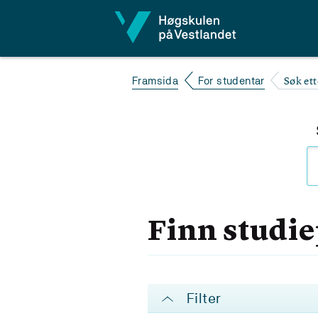
Hopp til innhald
Søk et
Framsida
For studentar
Finn studi
Filter