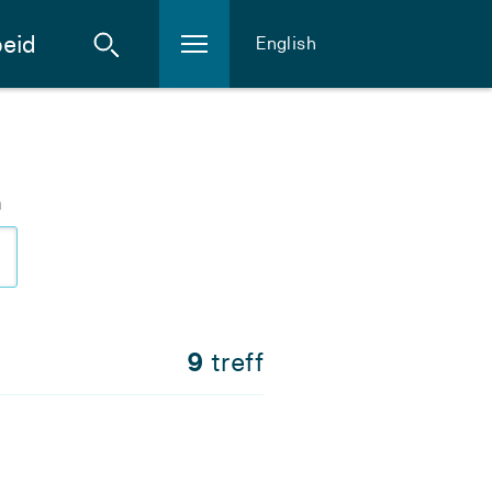
eid
English
m
9
treff