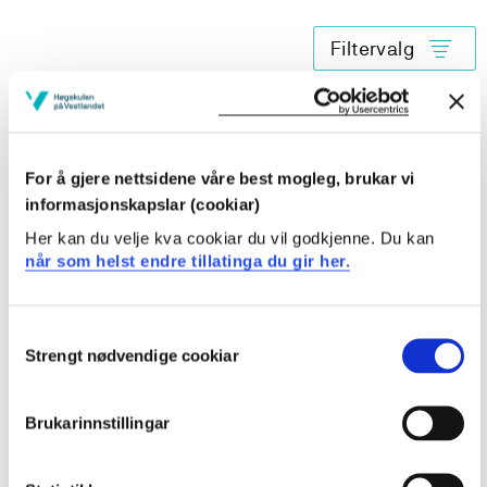
Filtervalg
MAS118 Tilvirkning og automatisering
2020-2021
For å gjere nettsidene våre best mogleg, brukar vi
informasjonskapslar (cookiar)
MAS118 Tilvirkning og automatisering
Her kan du velje kva cookiar du vil godkjenne. Du kan
når som helst endre tillatinga du gir her.
2019-2020
Consent
Strengt nødvendige cookiar
Selection
MAS118 Tilvirkning og automatisering
2018-2019
Brukarinnstillingar