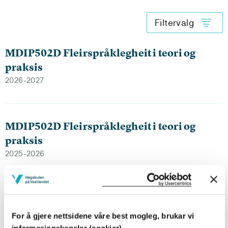
Filtervalg
MDIP502D Fleirspråklegheit i teori og
praksis
2026-2027
MDIP502D Fleirspråklegheit i teori og
praksis
2025-2026
MDIP502D Fleirspråklegheit i teori og
praksis
For å gjere nettsidene våre best mogleg, brukar vi
2024-2025
informasjonskapslar (cookiar)