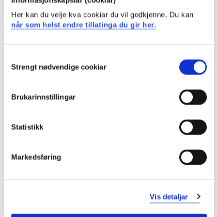
Her kan du velje kva cookiar du vil godkjenne. Du kan
når som helst endre tillatinga du gir her.
MDIP502D Fleirspråklegheit i teori og
praksis
Consent
Strengt nødvendige cookiar
2023-2024
Selection
Brukarinnstillingar
MDIP502D Fleirspråklegheit i teori og
praksis
Statistikk
2022-2023
Markedsføring
MDIP502D Fleirspråklegheit i teori og
praksis
Vis detaljar
2021-2022