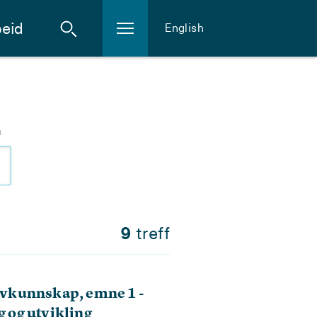
eid
English
m
9
treff
vkunnskap, emne 1 -
g og utvikling