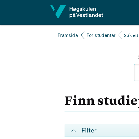
Hopp til innhald
Søk et
Framsida
For studentar
Finn studi
Filter