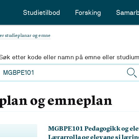
Studietilbod
Forsking
Samarb
ter studieplanar og emne
Søk etter kode eller namn på emne eller studiu
eplan og emneplan
MGBPE101 Pedagogikk og ele
Lærarrolla og elevane si lærin