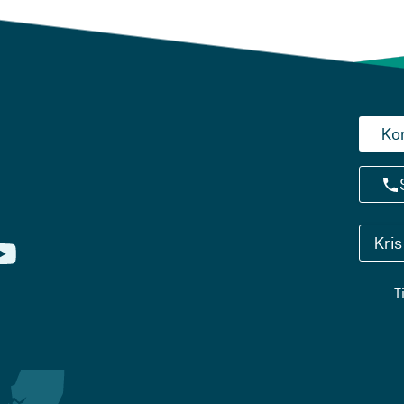
Ko
Kri
T