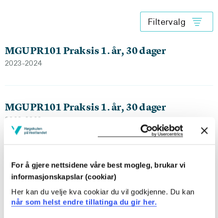
Filtervalg
MGUPR101 Praksis 1. år, 30 dager
2023-2024
MGUPR101 Praksis 1. år, 30 dager
2022-2023
MGUPR101 Praksis 1. år, 30 dager
For å gjere nettsidene våre best mogleg, brukar vi
2021-2022
informasjonskapslar (cookiar)
Her kan du velje kva cookiar du vil godkjenne. Du kan
når som helst endre tillatinga du gir her.