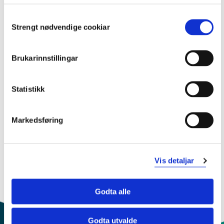
MGUPR101 Praksis 1. år, 30 dager
2020-2021
Consent
Strengt nødvendige cookiar
Selection
MGUPR101 Praksis 1. år, 30 dager
Brukarinnstillingar
2019-2020
Statistikk
MGUPR101 Praksis 1. år, 30 dager
Markedsføring
2018-2019
Vis detaljar
Godta alle
Godta utvalde