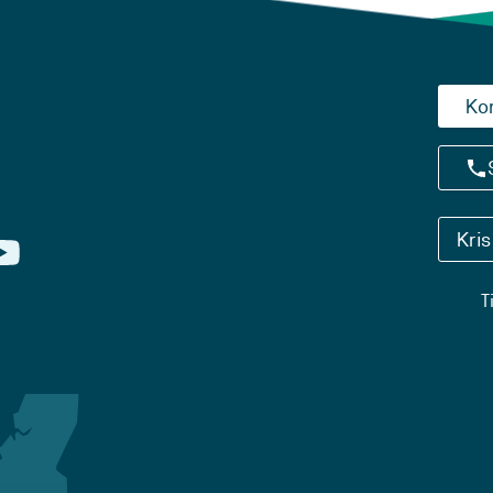
Ko
Kri
T