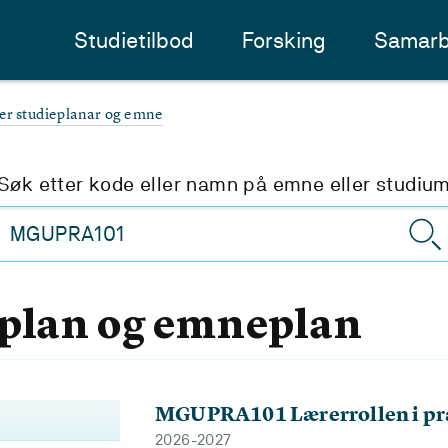
Studietilbod
Forsking
Samarb
ter studieplanar og emne
Søk etter kode eller namn på emne eller studiu
eplan og emneplan
MGUPRA101 Lærerrollen i prak
2026-2027