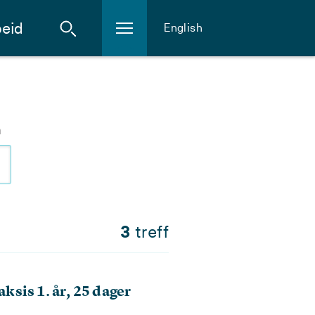
eid
English
m
3
treff
sis 1. år, 25 dager