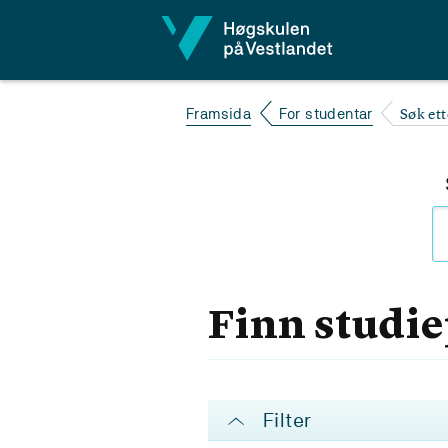
Hopp til innhald
Søk et
Framsida
For studentar
Finn studi
Filter