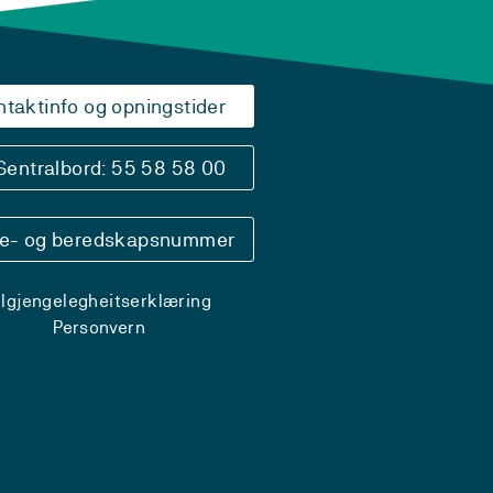
ntaktinfo og opningstider
Sentralbord: 55 58 58 00
se- og beredskapsnummer
ilgjengelegheitserklæring
Personvern