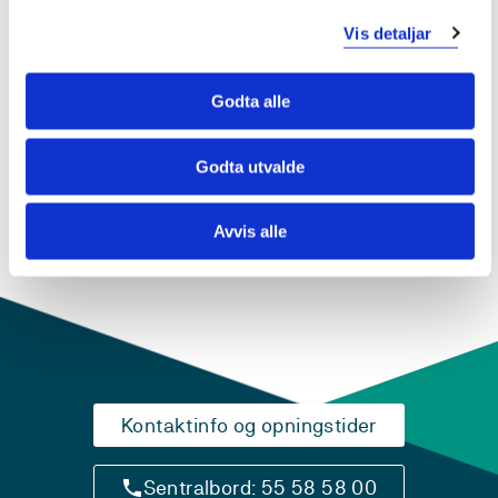
Vis detaljar
MGUSP501 Spesialpedagogikk 2, emne 1 -
Godta alle
Design av masterprosjekt
2020-2021
Godta utvalde
Avvis alle
Kontaktinfo og opningstider
Sentralbord: 55 58 58 00