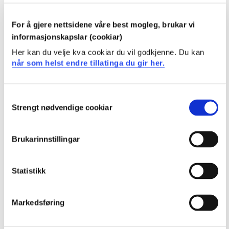
For å gjere nettsidene våre best mogleg, brukar vi
informasjonskapslar (cookiar)
MGUSP501 Spesialpedagogikk 2, emne 1 -
Her kan du velje kva cookiar du vil godkjenne. Du kan
Design av masterprosjekt
når som helst endre tillatinga du gir her.
2023-2024
Consent
Strengt nødvendige cookiar
Selection
MGUSP501 Spesialpedagogikk 2, emne 1 -
Design av masterprosjekt
Brukarinnstillingar
2022-2023
Statistikk
MGUSP501 Spesialpedagogikk 2, emne 1 -
Markedsføring
Design av masterprosjekt
2021-2022