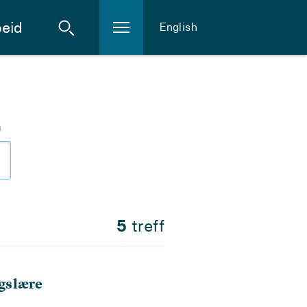
eid
English
m
5
treff
gslære