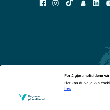
For å gjere nettsidene vå
Her kan du velje kva cook
Førde
her.
Sogndal
Bergen
Stord