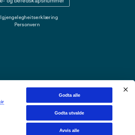
se- og beredskapsnummer
ilgjengelegheitserklæring
Personvern
Godta alle
ir
Godta utvalde
Avvis alle