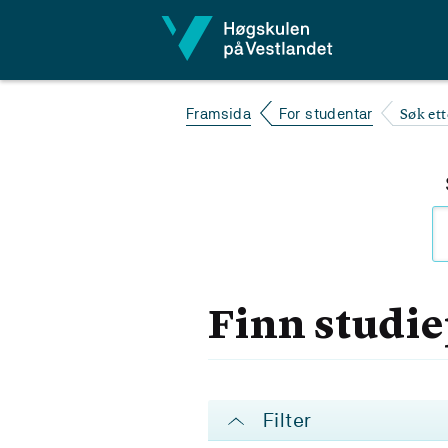
Hopp til innhald
Søk et
Framsida
For studentar
Finn studi
Filter