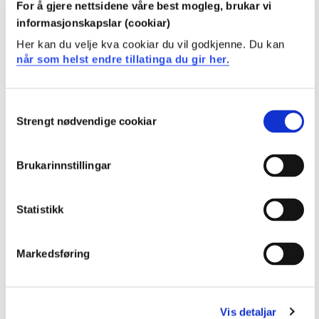
NHRA101 Natur, helse og rørsle
For å gjere nettsidene våre best mogleg, brukar vi
2023-2024
informasjonskapslar (cookiar)
Her kan du velje kva cookiar du vil godkjenne. Du kan
når som helst endre tillatinga du gir her.
NHRA101 Natur, helse og rørsle
2022-2023
Consent
Strengt nødvendige cookiar
Selection
NHRA101 Natur, helse og rørsle
Brukarinnstillingar
2021-2022
Statistikk
NHRA101 Natur, helse og rørsle
Markedsføring
2020-2021
Vis detaljar