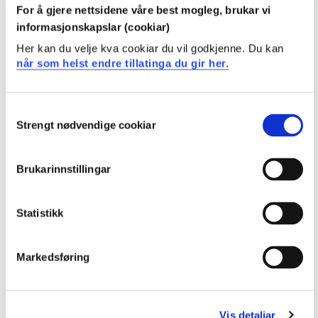
For å gjere nettsidene våre best mogleg, brukar vi
2021-2022
informasjonskapslar (cookiar)
Her kan du velje kva cookiar du vil godkjenne. Du kan
når som helst endre tillatinga du gir her.
OR6-1005 Strategi
2021-2022
Consent
Strengt nødvendige cookiar
Selection
OR6-2000 Entreprenørskap og innovasjon
Brukarinnstillingar
2021-2022
Statistikk
OR6-1005 Strategi
Markedsføring
2020-2021
Vis detaljar