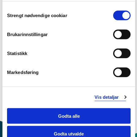
sykehjem/institusjon, fokus på
Consent
Strengt nødvendige cookiar
langtidssyke
Selection
2019-2020
Brukarinnstillingar
PRAKHB4105 Praksisstudier i
Statistikk
sykehjem/institusjon, fokus på
langtidssyke
Markedsføring
2018-2019
Vis detaljar
Godta alle
Godta utvalde