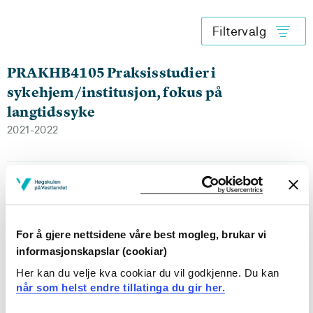
Filtervalg
PRAKHB4105 Praksisstudier i
sykehjem/institusjon, fokus på
langtidssyke
2021-2022
PRAKHB4105 Praksisstudier i
sykehjem/institusjon, fokus på
langtidssyke
For å gjere nettsidene våre best mogleg, brukar vi
2020-2021
informasjonskapslar (cookiar)
Her kan du velje kva cookiar du vil godkjenne. Du kan
når som helst endre tillatinga du gir her.
PRAKHB4105 Praksisstudier i