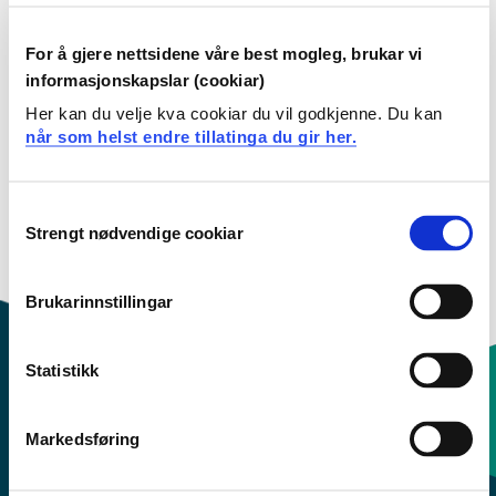
Filtervalg
For å gjere nettsidene våre best mogleg, brukar vi
informasjonskapslar (cookiar)
PSB851 Psykisk helse i barnehage og skole
Her kan du velje kva cookiar du vil godkjenne. Du kan
når som helst endre tillatinga du gir her.
2026-2027
Consent
Strengt nødvendige cookiar
Selection
Brukarinnstillingar
Statistikk
Kontaktinfo og opningstider
Markedsføring
Sentralbord: 55 58 58 00