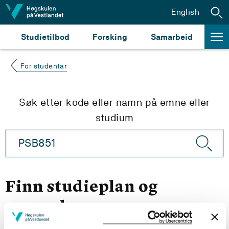
Hopp til innhald
English
Studietilbod
Forsking
Samarbeid
For studentar
Søk etter kode eller namn på emne eller
studium
Finn studieplan og
emneplan