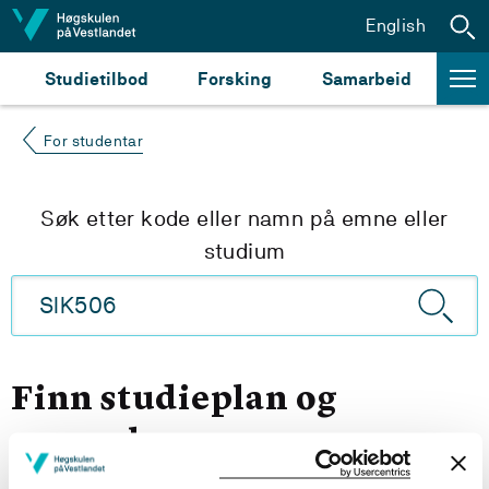
Hopp til innhald
English
Studietilbod
Forsking
Samarbeid
For studentar
Søk etter kode eller namn på emne eller
studium
Finn studieplan og
emneplan