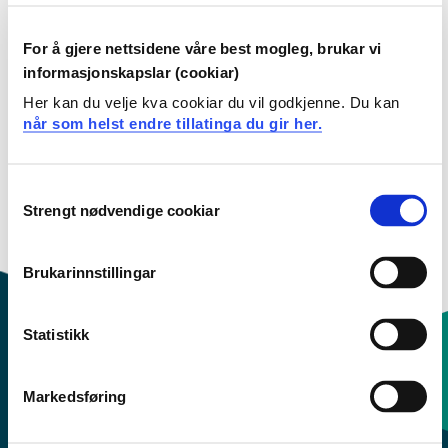
Filtervalg
For å gjere nettsidene våre best mogleg, brukar vi
informasjonskapslar (cookiar)
SIK506 Modellering av brannsikkerhet
Her kan du velje kva cookiar du vil godkjenne. Du kan
når som helst endre tillatinga du gir her.
2026-2027
Consent
Strengt nødvendige cookiar
Selection
Brukarinnstillingar
Statistikk
Kontaktinfo og opningstider
Markedsføring
Sentralbord: 55 58 58 00