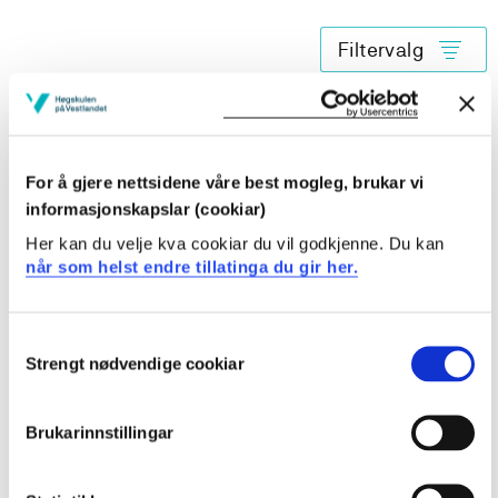
Filtervalg
SK170 Rettleia praksis i sjukeheim
2020-2021
For å gjere nettsidene våre best mogleg, brukar vi
informasjonskapslar (cookiar)
SK170 Rettleia praksis i sjukeheim
Her kan du velje kva cookiar du vil godkjenne. Du kan
når som helst endre tillatinga du gir her.
2019-2020
Consent
Strengt nødvendige cookiar
Selection
SK170 Rettleia praksis i sjukeheim
2018-2019
Brukarinnstillingar