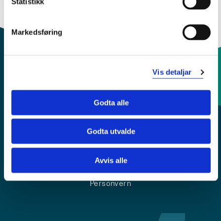
Statistikk
Markedsføring
Vis detaljar
Kontaktinfo og opningstider
Godta alle
Sentralbord: 55 58 58 00
Godta utvalde
Krise- og beredskapsnummer
Avvis alle
Tilgjengelegheitserklæring
Personvern