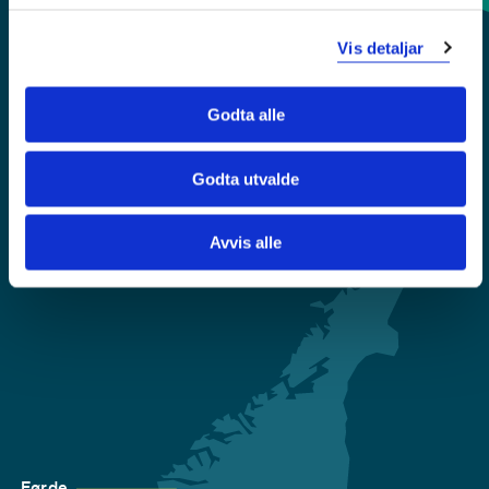
Sentralbord: 55 58 58 00
Vis detaljar
Krise- og beredskapsnummer
Godta alle
Tilgjengelegheitserklæring
Godta utvalde
Personvern
Avvis alle
Førde