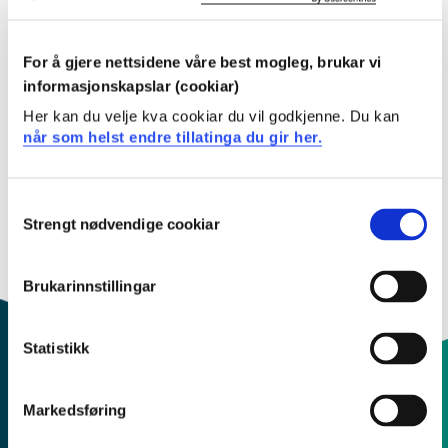
Filtervalg
For å gjere nettsidene våre best mogleg, brukar vi
informasjonskapslar (cookiar)
SYKB270 Sjukepleie i eit
Her kan du velje kva cookiar du vil godkjenne. Du kan
samfunnsperspektiv
når som helst endre tillatinga du gir her.
2026-2027
Consent
Strengt nødvendige cookiar
Selection
Brukarinnstillingar
Statistikk
Markedsføring
Kontaktinfo og opningstider