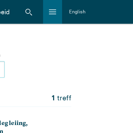
eid
English
m
1
treff
eg leiing,
on