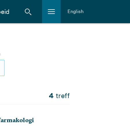
eid
English
m
4
treff
farmakologi