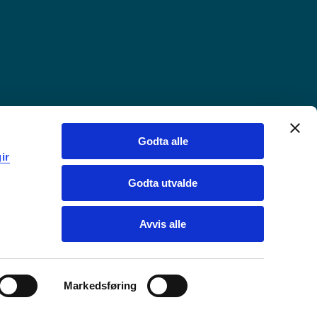
Godta alle
ir
Godta utvalde
Avvis alle
Markedsføring
Chat