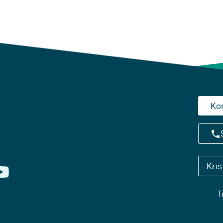
Ko
Kri
T