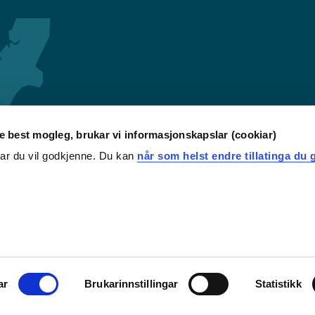
re best mogleg, brukar vi informasjonskapslar (cookiar)
iar du vil godkjenne. Du kan
når som helst endre tillatinga du g
ar
Brukarinnstillingar
Statistikk