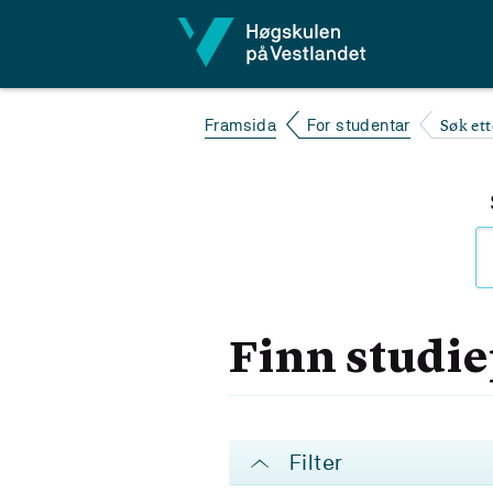
Hopp til innhald
Søk et
Framsida
For studentar
Finn studi
Filter