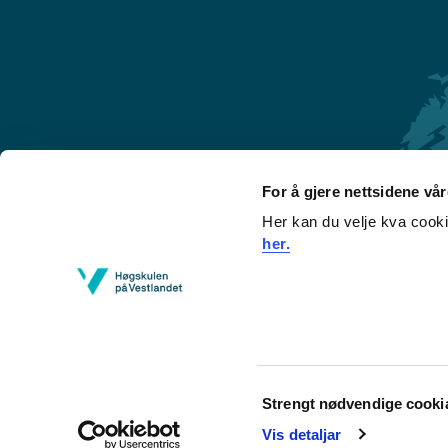
For å gjere nettsidene vå
Her kan du velje kva cook
Førde
her.
Sogndal
Bergen
Stord
Haugesund
Consent
Strengt nødvendige cooki
Selection
Vis detaljar