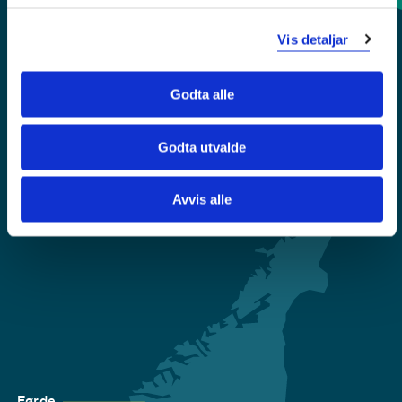
Sentralbord: 55 58 58 00
Vis detaljar
Krise- og beredskapsnummer
Godta alle
Tilgjengelegheitserklæring
Godta utvalde
Personvern
Avvis alle
Førde