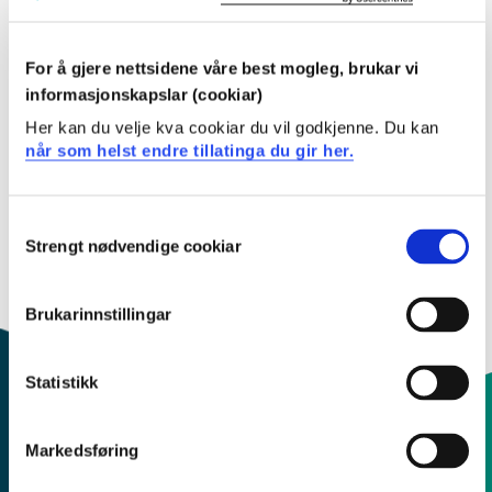
Filtervalg
For å gjere nettsidene våre best mogleg, brukar vi
informasjonskapslar (cookiar)
SYKH331P Sjukepleie i møte med psykiske
Her kan du velje kva cookiar du vil godkjenne. Du kan
lidingar og ruslidingar
når som helst endre tillatinga du gir her.
2026-2027
Consent
Strengt nødvendige cookiar
Selection
Brukarinnstillingar
Statistikk
Markedsføring
Kontaktinfo og opningstider