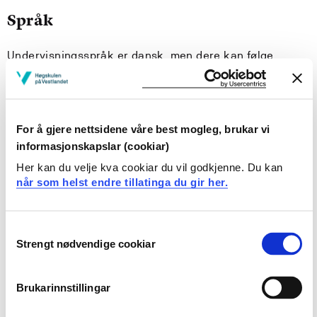
Språk
Undervisningsspråk er dansk, men dere kan følge
engelskspråklige kurs for internasjonele studenter. Det
kreves ingen spesiell språktest dersom dere skal ha
praksis eller studere på dansk. Språkkravet (engelsk)
for utvekslingsstudenter er B2 på CEFR-skalaen
For å gjere nettsidene våre best mogleg, brukar vi
(Common European Framework of Reference for
informasjonskapslar (cookiar)
Languages). Alle Erasmus-studenter som skal studere
Her kan du velje kva cookiar du vil godkjenne. Du kan
på engelsk vil få tilsendt en obligatorisk online
når som helst endre tillatinga du gir her.
språktest, og de som har behov for det vil bli tilbudt et
gratis online språkkurs.
Consent
Strengt nødvendige cookiar
Studieavgift
Selection
Du betaler ikke skolepenger ved denne institusjonen,
Brukarinnstillingar
og får Erasmus+ stipend i tillegg til støtte fra
Lånekassen.