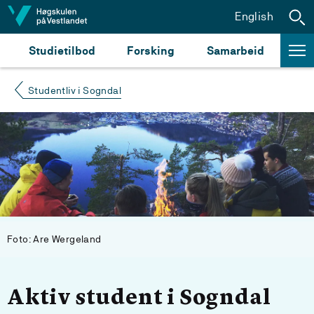
Hopp til innhald
English
Studietilbod
Forsking
Samarbeid
Studentliv i Sogndal
Foto: Are Wergeland
Aktiv student i Sogndal