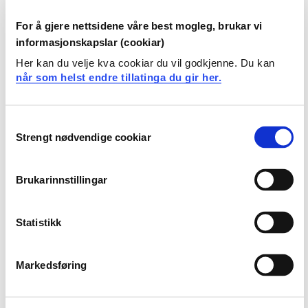
Yggdrasil | Natur- og
klimautdanningene
For å gjere nettsidene våre best mogleg, brukar vi
informasjonskapslar (cookiar)
ØKS | Økonomi- og
Her kan du velje kva cookiar du vil godkjenne. Du kan
reiselivsutdanningene
når som helst endre tillatinga du gir her.
EMLIS | Eiendomsmegling
Consent
Strengt nødvendige cookiar
Selection
FO-studentene | Barnevern, sosialt
arbeid og vernepleie
Brukarinnstillingar
Lærerstudentene | Lærer,
Statistikk
barnehagelærer og PPU
Markedsføring
Tett på naturen