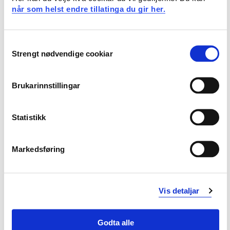
når som helst endre tillatinga du gir her.
Høgskolen i Østfold
Midt-Noreg og Nord-Noreg
Consent
Strengt nødvendige cookiar
Selection
Nord Universitet
NTNU
Brukarinnstillingar
UIT – Norges arktiske universitet
Samisk høgskole
Statistikk
Liste over kontaktpersonar ved dei ulike UH-
institusjonane finn du her.
Markedsføring
Endra 06.04.21
Vis detaljar
Godta alle