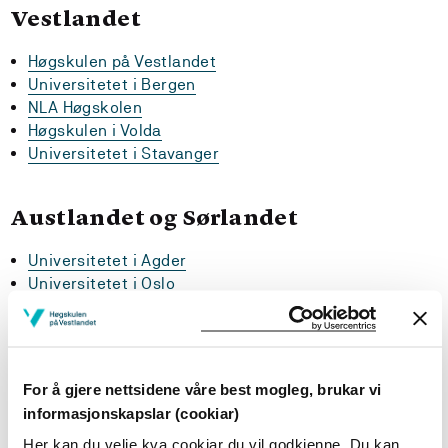
Vestlandet
Høgskulen på Vestlandet
Universitetet i Bergen
NLA Høgskolen
Høgskulen i Volda
Universitetet i Stavanger
Austlandet og Sørlandet
Universitetet i Agder
Universitetet i Oslo
Oslomet – Storbyuniversitetet
Universitetet i Sørøst-Norge
Norges miljø- og biovitenskapelige universitet
Kunsthøgskolen i Oslo
For å gjere nettsidene våre best mogleg, brukar vi
Norges Idrettshøgskole
informasjonskapslar (cookiar)
Norges musikkhøgskole
Her kan du velje kva cookiar du vil godkjenne. Du kan
Høgskolen i Innlandet