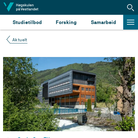
Hopp til innhald
Studietilbod
Forsking
Samarbeid
Aktuelt