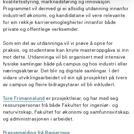
kvalitetsstyring, marknadsføring og innovasjon.
Programmet vil dermed gi ei allsidig utdanning innanfor
industriell økonomi, og kandidatane vil vere relevante
for ein rekkje karrieremoglegheiter innanfor både
private og offentlege verksemder.
Som ein del av utdanninga vil vi prøve å opne for
praksis, og studentane kan knyte masteroppgåva si inn
mot dette. Utdanninga vil bli organisert med intensive
fysiske samlingar både på campus og hos industri eller
næringsaktørar. Det blir og digitale samlingar. I det
vidare utviklingsarbeidet vil ein sjå prosjektet på tvers
av campus og fleire bidragsytarar vil bli inkludert.
Tore Frimannslund
er prosjektleiar, og har med seg
ressurspersonar frå både Fakultet for ingeniør- og
naturvitskap, Fakultet for økonomi og samfunnsvitskap,
og administrasjonen i arbeidet.
Pressemelding frå Regjeringa