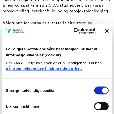
til ein kurspakke med 2,5-7,5 studiepoeng per kurs i
prosjektleiing, berekraft, leiing og prosjektplanlegging.
Målgruppa for kursa er tilsette i fleire store og
mellomstore bedrifter i dette området . Bedriftene skal
tilpasse seg det grøne skiftet og endringar i marknad
og samfunnet, og etterspør høgare utdanning innan
fleire fagområde.
For å gjere nettsidene våre best mogleg, brukar vi
informasjonskapslar (cookiar)
Studietilbodet er samlingsbasert i Ølen i Vindafjord
Her kan du velje kva cookiar du vil godkjenne. Du kan
kommune.
når som helst endre tillatinga du gir her.
Knut Steffen Kvala
og
Tone Merete Bekke
er
kontaktpersonar.
Consent
Strengt nødvendige cookiar
Selection
Vidareutdanning for tilsette i skulefritidsordninga
(SFO)
Brukarinnstillingar