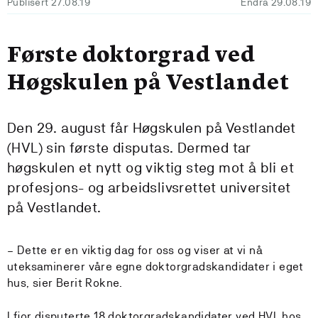
Publisert 27.08.19
Endra 29.08.19
Første doktorgrad ved
Høgskulen på Vestlandet
Den 29. august får Høgskulen på Vestlandet
(HVL) sin første disputas. Dermed tar
høgskulen et nytt og viktig steg mot å bli et
profesjons- og arbeidslivsrettet universitet
på Vestlandet.
– Dette er en viktig dag for oss og viser at vi nå
uteksaminerer våre egne doktorgradskandidater i eget
hus, sier Berit Rokne.
I fjor disputerte 18 doktorgradskandidater ved HVL hos