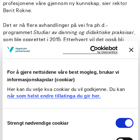
profesjonene våre gjennom ny kunnskap, sier rektor
Berit Rokne.
Det er nå flere avhandlinger på vei fra ph.d.-
programmet
Studiar av danning og didaktiske praksisar
,
som ble opprettet i 2015. Etterhvert vil det også bli
uteksaminert kandidater fra de andre
doktorgradsprogrammene våre.
For å gjere nettsidene våre best mogleg, brukar vi
Hvordan er det er å være tolk for
informasjonskapslar (cookiar)
en døvblind?
Her kan du velje kva cookiar du vil godkjenne. Du kan
når som helst endre tillatinga du gir her.
Gro Hege Saltnes Urdal underviser ved
døvetolkutdanningen og har forsket på studenters vei
til å bli tolk for døvblinde. Avhandlingen viser at
Consent
studentene utvikler sin kunnskapsbaserte praksis ved å
Strengt nødvendige cookiar
Selection
bli kjent med døvblinde og det å være tolk, ved å kunne
sette grenser for sin rolle og ved å kunne håndtere det
ukjente.