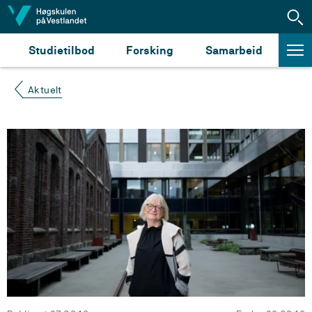
Hopp til innhald
Studietilbod
Forsking
Samarbeid
Aktuelt