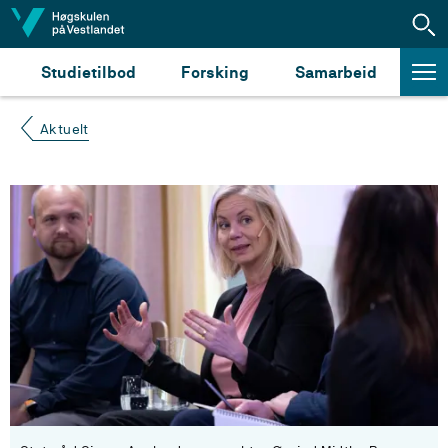
Hopp til innhald
Studietilbod
Forsking
Samarbeid
Aktuelt