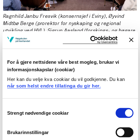
Ragnhild Janbu Fresvik (konsernsjef i Eviny), Øyvind
Midtbø Berge (prorektor for nyskaping og regional
utvikling ved HVL), Sigrun Aasland (forskings- og høgare
utdanningsminister) og Bendik Meling Samuelsen
(prorektor for utdanning ved BI) utgjorde panelet i den
første samtalen.
For å gjere nettsidene våre best mogleg, brukar vi
Eit punkt som Berge peika på i praten er at mange som
informasjonskapslar (cookiar)
søkjer utdanningar som krev realfag frå vidaregåande
Her kan du velje kva cookiar du vil godkjenne. Du kan
skule, ikkje har det på plass. Det gjer at høgskulen må
når som helst endre tillatinga du gir her.
tilby ulike tilbod for å kvalifisere søkarane.
– Realfagskursa våre er eit viktig tilbod som mange
Consent
nyttar seg av. På hi sida gir dette oss utgifter me ikkje
Strengt nødvendige cookiar
Selection
får kompensert, men må ta på eiga ramme. Ei betre
finansiering av desse realfagskursa er ei viktig sak, og
eg er glad for at statsråden noterte seg det.
Brukarinnstillingar