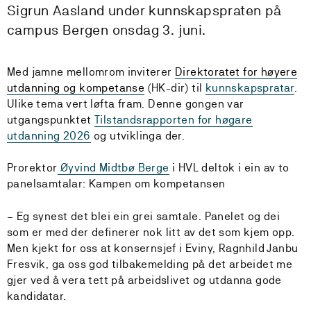
Sigrun Aasland under kunnskapspraten på
campus Bergen onsdag 3. juni.
Med jamne mellomrom inviterer
Direktoratet for høyere
utdanning og kompetanse
(HK-dir) til
kunnskapspratar
.
Ulike tema vert løfta fram. Denne gongen var
utgangspunktet
Tilstandsrapporten for høgare
utdanning 2026
og utviklinga der.
Prorektor
Øyvind Midtbø Berge
i HVL deltok i ein av to
panelsamtalar: Kampen om kompetansen
– Eg synest det blei ein grei samtale. Panelet og dei
som er med der definerer nok litt av det som kjem opp.
Men kjekt for oss at konsernsjef i Eviny, Ragnhild Janbu
Fresvik, ga oss god tilbakemelding på det arbeidet me
gjer ved å vera tett på arbeidslivet og utdanna gode
kandidatar.