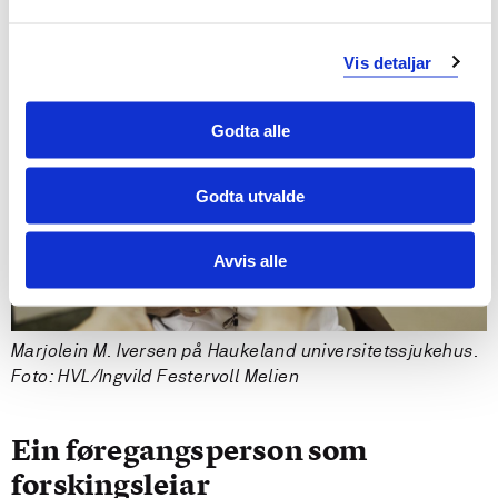
Vis detaljar
Godta alle
Godta utvalde
Avvis alle
Marjolein M. Iversen på Haukeland universitetssjukehus.
Foto: HVL/Ingvild Festervoll Melien
Ein føregangsperson som
forskingsleiar