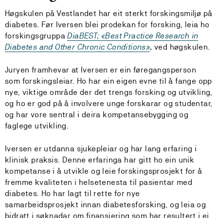
Høgskulen på Vestlandet har eit sterkt forskingsmiljø på
diabetes. Før Iversen blei prodekan for forsking, leia ho
forskingsgruppa
DiaBEST; «Best Practice Research in
Diabetes and Other Chronic Conditions»
,
ved høgskulen.
Juryen framhevar at Iversen er ein føregangsperson
som forskingsleiar. Ho har ein eigen evne til å fange opp
nye, viktige område der det trengs forsking og utvikling,
og ho er god på å involvere unge forskarar og studentar,
og har vore sentral i deira kompetansebygging og
faglege utvikling.
Iversen er utdanna sjukepleiar og har lang erfaring i
klinisk praksis. Denne erfaringa har gitt ho ein unik
kompetanse i å utvikle og leie forskingsprosjekt for å
fremme kvaliteten i helsetenesta til pasientar med
diabetes. Ho har lagt til rette for nye
samarbeidsprosjekt innan diabetesforsking, og leia og
bidratt i søknadar om finansiering som har resultert i ei