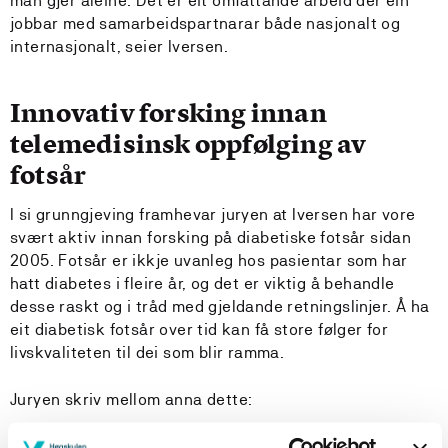
man gjer åleine. Det er eit omfattande arbeid der ein
jobbar med samarbeidspartnarar både nasjonalt og
internasjonalt, seier Iversen.
Innovativ forsking innan
telemedisinsk oppfølging av
fotsår
I si grunngjeving framhevar juryen at Iversen har vore
svært aktiv innan forsking på diabetiske fotsår sidan
2005. Fotsår er ikkje uvanleg hos pasientar som har
hatt diabetes i fleire år, og det er viktig å behandle
desse raskt og i tråd med gjeldande retningslinjer. Å ha
eit diabetisk fotsår over tid kan få store følger for
livskvaliteten til dei som blir ramma.
Juryen skriv mellom anna dette:
Forskningsinnsatsen hennes har resultert i