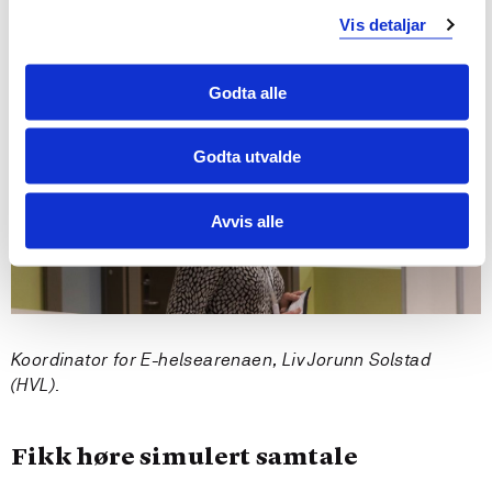
svarer på alarmer på mobiltelefonen rett i lommen,
Vis detaljar
mens andre har etablert større regionale responssenter,
fortalte Alvsåker.
Godta alle
Godta utvalde
Avvis alle
Koordinator for E-helsearenaen, Liv Jorunn Solstad
(HVL).
Fikk høre simulert samtale