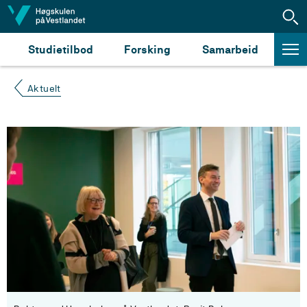
Hopp til innhald
Studietilbod
Forsking
Samarbeid
Aktuelt