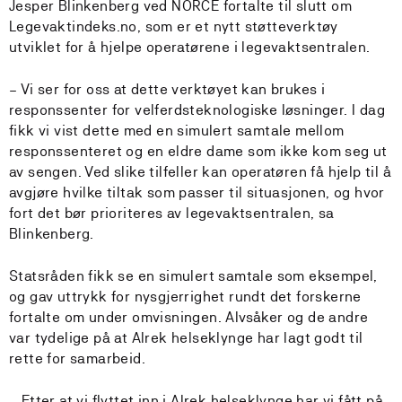
Jesper Blinkenberg ved NORCE fortalte til slutt om
Legevaktindeks.no, som er et nytt støtteverktøy
utviklet for å hjelpe operatørene i legevaktsentralen.
– Vi ser for oss at dette verktøyet kan brukes i
responssenter for velferdsteknologiske løsninger. I dag
fikk vi vist dette med en simulert samtale mellom
responssenteret og en eldre dame som ikke kom seg ut
av sengen. Ved slike tilfeller kan operatøren få hjelp til å
avgjøre hvilke tiltak som passer til situasjonen, og hvor
fort det bør prioriteres av legevaktsentralen, sa
Blinkenberg.
Statsråden fikk se en simulert samtale som eksempel,
og gav uttrykk for nysgjerrighet rundt det forskerne
fortalte om under omvisningen. Alvsåker og de andre
var tydelige på at Alrek helseklynge har lagt godt til
rette for samarbeid.
– Etter at vi flyttet inn i Alrek helseklynge har vi fått på