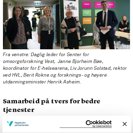
Fra venstre: Daglig leder for Senter for
omsorgsforskning Vest, Janne Bjorheim Bøe,
koordinator for E-helsearena, Liv Jorunn Solstad, rektor
ved HVL, Berit Rokne og forsknings- og høyere
utdanningsminister Henrik Asheim.
Samarbeid på tvers for bedre
tjenester
E-helseareneaen tilhører Hølgskulen på Vestlandet, og
de ansatte samarbeider tett med fagmiljø ved