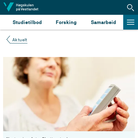
Hopp til innhald
Studietilbod
Forsking
Samarbeid
Aktuelt