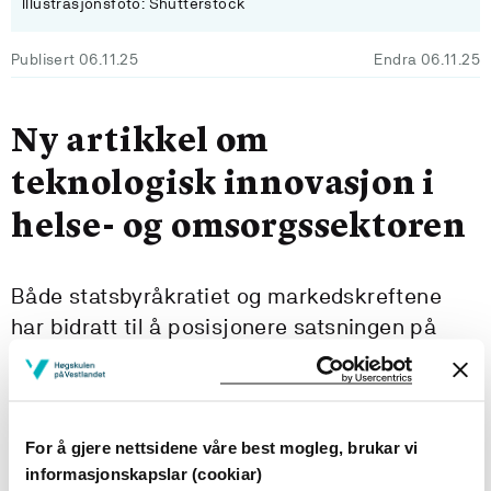
Illustrasjonsfoto: Shutterstock
Publisert 06.11.25
Endra 06.11.25
Ny artikkel om
teknologisk innovasjon i
helse- og omsorgssektoren
Både statsbyråkratiet og markedskreftene
har bidratt til å posisjonere satsningen på
teknologisk innovasjon som et premiss for
velferdsstatens overlevelse, mener forsker
Yngvild Brandser Alvsåker.
For å gjere nettsidene våre best mogleg, brukar vi
informasjonskapslar (cookiar)
Teknologistøttet aldring som politisk visjon og