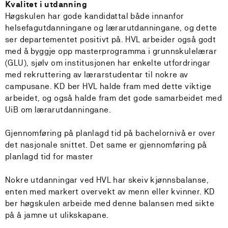
Kvalitet i utdanning
Høgskulen har gode kandidattal både innanfor
helsefagutdanningane og lærarutdanningane, og dette
ser departementet positivt på. HVL arbeider også godt
med å byggje opp masterprogramma i grunnskulelærar
(GLU), sjølv om institusjonen har enkelte utfordringar
med rekruttering av lærarstudentar til nokre av
campusane. KD ber HVL halde fram med dette viktige
arbeidet, og også halde fram det gode samarbeidet med
UiB om lærarutdanningane.
Gjennomføring på planlagd tid på bachelornivå er over
det nasjonale snittet. Det same er gjennomføring på
planlagd tid for master
Nokre utdanningar ved HVL har skeiv kjønnsbalanse,
enten med markert overvekt av menn eller kvinner. KD
ber høgskulen arbeide med denne balansen med sikte
på å jamne ut ulikskapane.