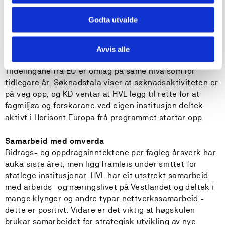
HVL er i ferd med å bygge ut tilbodet sitt for ph.d.-
utdanning. I 2019 blei den første disputasen avhalden
Godta utvalde
og to nye program godkjende. Å sikre god
gjennomstrøyming på ph.d.- programma vil vere
avgjerande for universitetsambisjonen.
Avvis alle
Tildelingane frå EU er omlag på same nivå som for
tidlegare år. Søknadstala viser at søknadsaktiviteten er
på veg opp, og KD ventar at HVL legg til rette for at
fagmiljøa og forskarane ved eigen institusjon deltek
aktivt i Horisont Europa frå programmet startar opp.
Samarbeid med omverda
Bidrags- og oppdragsinntektene per fagleg årsverk har
auka siste året, men ligg framleis under snittet for
statlege institusjonar. HVL har eit utstrekt samarbeid
med arbeids- og næringslivet på Vestlandet og deltek i
mange klynger og andre typar nettverkssamarbeid -
dette er positivt. Vidare er det viktig at høgskulen
brukar samarbeidet for strategisk utvikling av nye