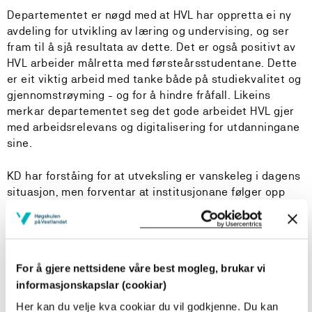
Departementet er nøgd med at HVL har oppretta ei ny
avdeling for utvikling av læring og undervising, og ser
fram til å sjå resultata av dette. Det er også positivt av
HVL arbeider målretta med førsteårsstudentane. Dette
er eit viktig arbeid med tanke både på studiekvalitet og
gjennomstrøyming - og for å hindre fråfall. Likeins
merkar departementet seg det gode arbeidet HVL gjer
med arbeidsrelevans og digitalisering for utdanningane
sine.
KD har forståing for at utveksling er vanskeleg i dagens
situasjon, men forventar at institusjonane følger opp
regjeringa sine ambisjonar når situasjonen tillèt det og
at HVL held fram med sitt gode arbeid innan
internasjonalisering og studentmobilitet.
For å gjere nettsidene våre best mogleg, brukar vi
Kvalitet i forsking
informasjonskapslar (cookiar)
Universitetsambisjonen og arbeidet med å utvikle
profesjonsutdanningane og profesjonane krev framleis
Her kan du velje kva cookiar du vil godkjenne. Du kan