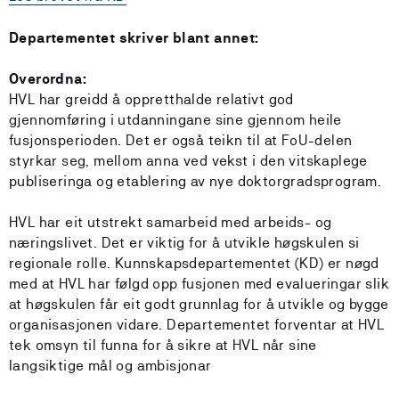
Departementet skriver blant annet:
Overordna:
HVL har greidd å oppretthalde relativt god
gjennomføring i utdanningane sine gjennom heile
fusjonsperioden. Det er også teikn til at FoU-delen
styrkar seg, mellom anna ved vekst i den vitskaplege
publiseringa og etablering av nye doktorgradsprogram.
HVL har eit utstrekt samarbeid med arbeids- og
næringslivet. Det er viktig for å utvikle høgskulen si
regionale rolle. Kunnskapsdepartementet (KD) er nøgd
med at HVL har følgd opp fusjonen med evalueringar slik
at høgskulen får eit godt grunnlag for å utvikle og bygge
organisasjonen vidare. Departementet forventar at HVL
tek omsyn til funna for å sikre at HVL når sine
langsiktige mål og ambisjonar