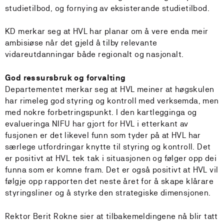
studietilbod, og fornying av eksisterande studietilbod.
KD merkar seg at HVL har planar om å vere enda meir
ambisiøse når det gjeld å tilby relevante
vidareutdanningar både regionalt og nasjonalt.
God ressursbruk og forvalting
Departementet merkar seg at HVL meiner at høgskulen
har rimeleg god styring og kontroll med verksemda, men
med nokre forbetringspunkt. I den kartlegginga og
evalueringa NIFU har gjort for HVL i etterkant av
fusjonen er det likevel funn som tyder på at HVL har
særlege utfordringar knytte til styring og kontroll. Det
er positivt at HVL tek tak i situasjonen og følger opp dei
funna som er komne fram. Det er også positivt at HVL vil
følgje opp rapporten det neste året for å skape klårare
styringsliner og å styrke den strategiske dimensjonen.
Rektor Berit Rokne sier at tilbakemeldingene nå blir tatt