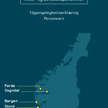
Tilgjengelegheitserklæring
Personvern
Førde
Sogndal
Bergen
Stord