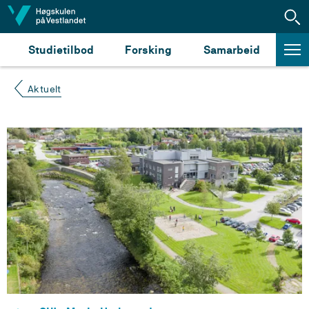
Hopp til innhald
Studietilbod
Forsking
Samarbeid
Aktuelt