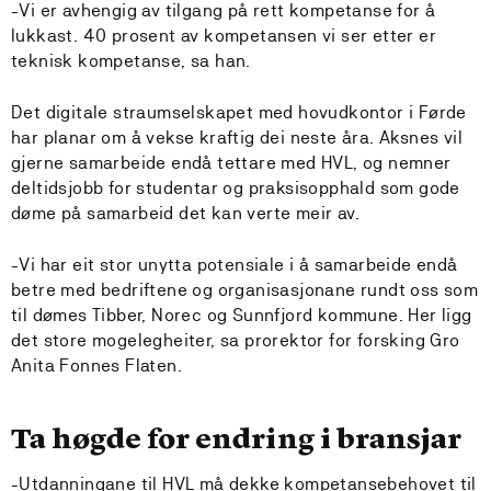
-Vi er avhengig av tilgang på rett kompetanse for å
lukkast. 40 prosent av kompetansen vi ser etter er
teknisk kompetanse, sa han.
Det digitale straumselskapet med hovudkontor i Førde
har planar om å vekse kraftig dei neste åra. Aksnes vil
gjerne samarbeide endå tettare med HVL, og nemner
deltidsjobb for studentar og praksisopphald som gode
døme på samarbeid det kan verte meir av.
-Vi har eit stor unytta potensiale i å samarbeide endå
betre med bedriftene og organisasjonane rundt oss som
til dømes Tibber, Norec og Sunnfjord kommune. Her ligg
det store mogelegheiter, sa prorektor for forsking Gro
Anita Fonnes Flaten.
Ta høgde for endring i bransjar
-Utdanningane til HVL må dekke kompetansebehovet til