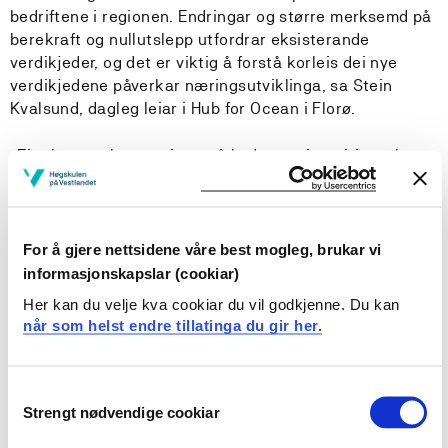
bedriftene i regionen. Endringar og større merksemd på
berekraft og nullutslepp utfordrar eksisterande
verdikjeder, og det er viktig å forstå korleis dei nye
verdikjedene påverkar næringsutviklinga, sa Stein
Kvalsund, dagleg leiar i Hub for Ocean i Florø.
-Eit eksempel er satsinga på hydrogen i maritim sektor.
Aktørar som vi tidlegare oppfatta berre som
straumleverandørar er no blitt ein viktig premissgjevar
og ein sentral aktør i den nye verdikjeda for maritim
sektor.
For å gjere nettsidene våre best mogleg, brukar vi
informasjonskapslar (cookiar)
Her kan du velje kva cookiar du vil godkjenne. Du kan
Utfordringar med rekruttering
når som helst endre tillatinga du gir her.
Både sjukepleiarutdanninga og ingeniørutdanninga ved
campus Førde har i stor grad eit godt omdømme, men
Consent
det at ingeniørlinjene slit med rekrutteringa vart av
Strengt nødvendige cookiar
Selection
mange trekt fram som ei utfordring. Det vart også peika
på at eit heilskapleg tilbod på campus med master og