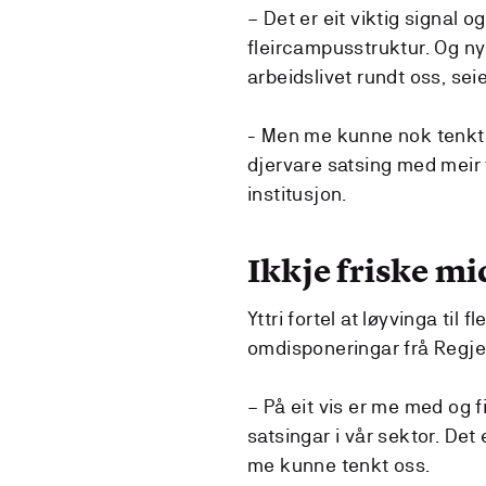
– Det er eit viktig signal 
fleircampusstruktur. Og nye
arbeidslivet rundt oss, seier
- Men me kunne nok tenkt 
djervare satsing med meir f
institusjon.
Ikkje friske mi
Yttri fortel at løyvinga ti
omdisponeringar frå Regjeri
– På eit vis er me med og 
satsingar i vår sektor. Det
me kunne tenkt oss.