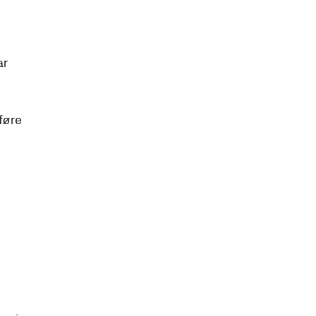
ar
føre