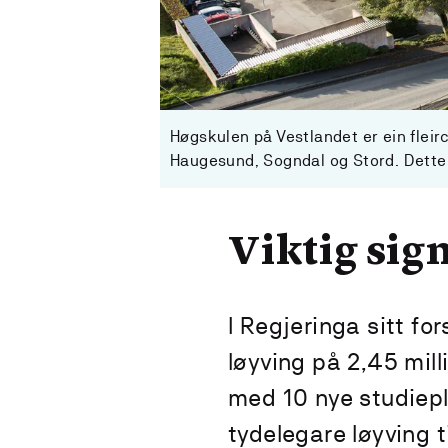
Høgskulen på Vestlandet er ein flei
Haugesund, Sogndal og Stord. Dette 
Viktig sig
I Regjeringa sitt fo
løyving på 2,45 mill
med 10 nye studiep
tydelegare løyving t