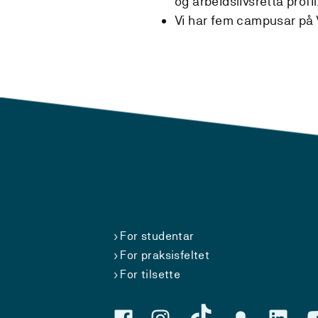
og arbeidslivsretta profil
Vi har fem campusar på 
For studentar
For praksisfeltet
For tilsette