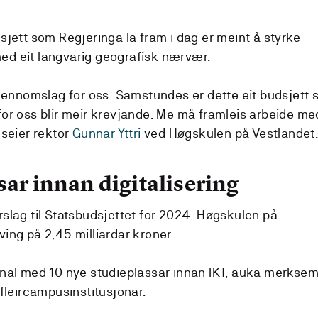
dsjett som Regjeringa la fram i dag er meint å styrke
med eit langvarig geografisk nærvær.
t gjennomslag for oss. Samstundes er dette eit budsjett
mfor oss blir meir krevjande. Me må framleis arbeide me
 seier rektor
Gunnar Yttri
ved Høgskulen på Vestlandet
ar innan digitalisering
rslag til Statsbudsjettet for 2024. Høgskulen på
ving på 2,45 milliardar kroner.
ignal med 10 nye studieplassar innan IKT, auka merkse
l fleircampusinstitusjonar.