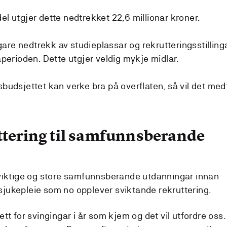
el utgjer dette nedtrekket 22,6 millionar kroner.
legare nedtrekk av studieplassar og rekrutteringsstilling
erioden. Dette utgjer veldig mykje midlar.
sbudsjettet kan verke bra på overflaten, så vil det med
ttering til samfunnsberande
r viktige og store samfunnsberande utdanningar innan
sjukepleie som no opplever sviktande rekruttering.
ett for svingingar i år som kjem og det vil utfordre oss.