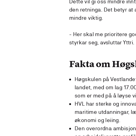
Dette vil gi oss mindre in
den retninga. Det betyr at 
mindre viktig.
- Her skal me prioritere go
styrkar seg, avsluttar Yttri.
Fakta om Høgs
Høgskulen på Vestlandet 
landet, med om lag 17.0
som er med på å løyse 
HVL har sterke og innova
maritime utdanningar, læ
økonomi og leiing.
Den overordna ambisjonen