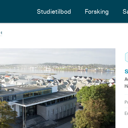
Studietilbod
Forsking
S
et
S
A
H
P
E