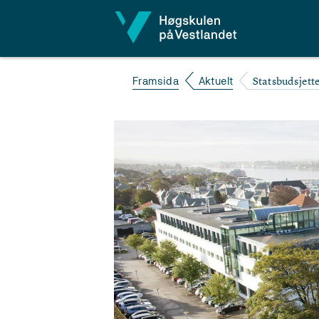
Hopp til innhald
Statsbudsjett
Framsida
Aktuelt