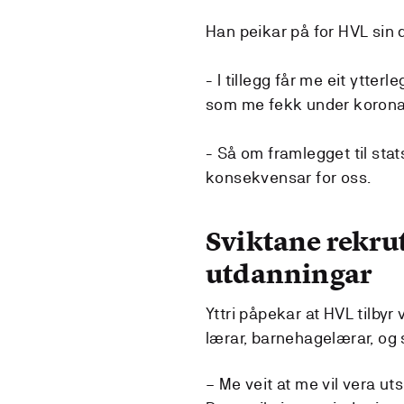
Han peikar på for HVL sin d
- I tillegg får me eit ytter
som me fekk under koronap
- Så om framlegget til stat
konsekvensar for oss.
Sviktane rekru
utdanningar
Yttri påpekar at HVL tilby
lærar, barnehagelærar, og 
– Me veit at me vil vera uts