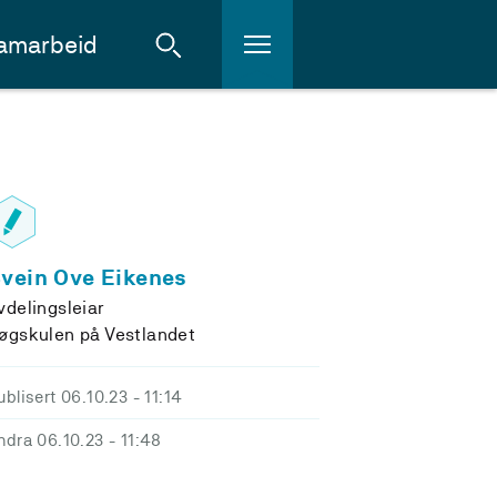
amarbeid
vein Ove Eikenes
vdelingsleiar
øgskulen på Vestlandet
ublisert 06.10.23
- 11:14
ndra 06.10.23
- 11:48