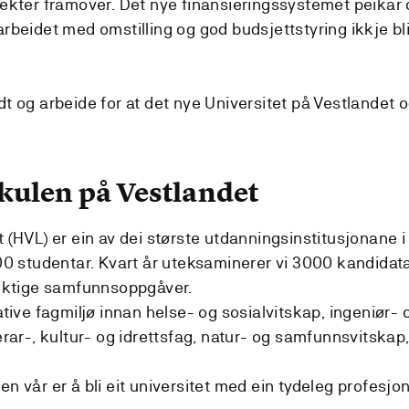
ntekter framover. Det nye finansieringssystemet peikar 
arbeidet med omstilling og god budsjettstyring ikkje bli
dt og arbeide for at det nye Universitet på Vestlandet 
kulen på Vestlandet
(HVL) er ein av dei største utdanningsinstitusjonane i
00 studentar. Kvart år uteksaminerer vi 3000 kandidat
viktige samfunnsoppgåver.
tive fagmiljø innan helse- og sosialvitskap, ingeniør- 
rar-, kultur- og idrettsfag, natur- og samfunnsvitskap
 vår er å bli eit universitet med ein tydeleg profesjo