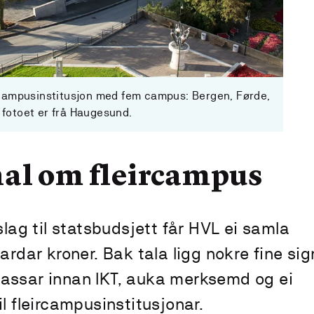
rcampusinstitusjon med fem campus: Bergen, Førde,
fotoet er frå Haugesund.
nal om fleircampus
rslag til statsbudsjett får HVL ei samla
iardar kroner. Bak tala ligg nokre fine sig
lassar innan IKT, auka merksemd og ei
il fleircampusinstitusjonar.