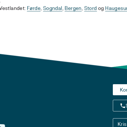
.
Vestlandet:
Førde
,
Sogndal
,
Bergen
,
Stord
og
Haugesu
Ko
Kri