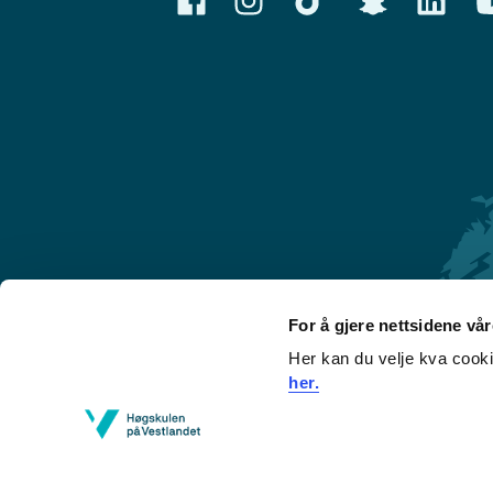
For å gjere nettsidene vå
Her kan du velje kva cook
Førde
her.
Sogndal
Bergen
Stord