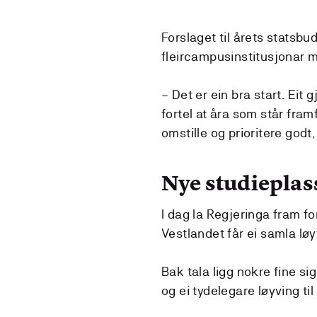
Forslaget til årets statsbu
fleircampusinstitusjonar 
– Det er ein bra start. Ei
fortel at åra som står fra
omstille og prioritere godt,
Nye studieplass
I dag la Regjeringa fram fo
Vestlandet får ei samla løy
Bak tala ligg nokre fine s
og ei tydelegare løyving ti