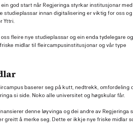
og ein god start når Regjeringa styrkar institusjonar med
 studieplassar innan digitalisering er viktig for oss og
 Yttri.
oss fleire nye studieplassar og ein enda tydelegare o
riske midlar til fleircampusinstitusjonar og vår type
dlar
l fleircampus baserer seg på kutt, nedtrekk, omfordeling 
nga si side. Noko alle universitet og høgskular får.
finansierer denne løyvinga og dei andre av Regjeringa 
 er greitt å merke seg. Dette er ikkje nye friske midlar 