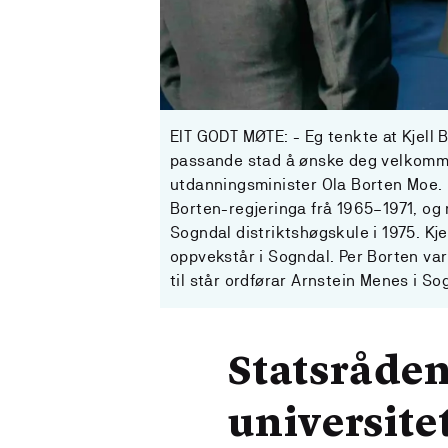
EIT GODT MØTE: - Eg tenkte at Kjell
passande stad å ønske deg velkommen
utdanningsminister Ola Borten Moe. K
Borten-regjeringa frå 1965–1971, o
Sogndal distriktshøgskule i 1975. Kj
oppvekstår i Sogndal. Per Borten var
til står ordførar Arnstein Menes i 
Statsråden
universite