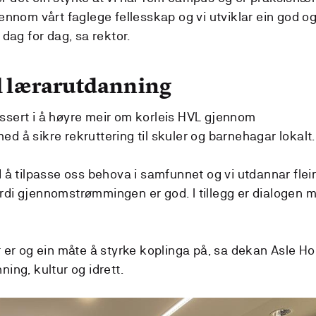
jennom vårt faglege fellesskap og vi utviklar ein god o
 dag for dag, sa rektor.
il lærarutdanning
ssert i å høyre meir om korleis HVL gjennom
d å sikre rekruttering til skuler og barnehagar lokalt.
d å tilpasse oss behova i samfunnet og vi utdannar flei
rdi gjennomstrømmingen er god. I tillegg er dialogen 
r er og ein måte å styrke koplinga på, sa dekan Asle Ho
ning, kultur og idrett.