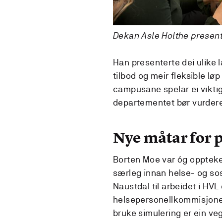
Dekan Asle Holthe present
Han presenterte dei ulik
tilbod og meir fleksible lø
campusane spelar ei viktig
departementet bør vurdere 
Nye måtar for 
Borten Moe var óg oppteken
særleg innan helse- og sos
Naustdal til arbeidet i HV
helsepersonellkommisjonen
bruke simulering er ein veg