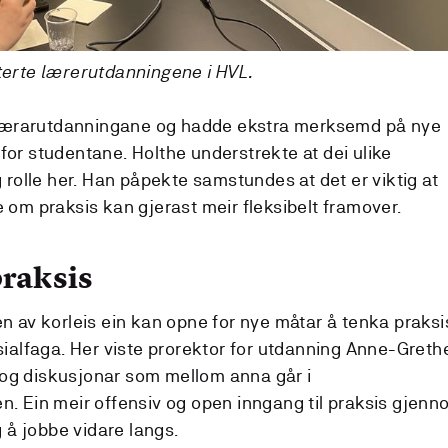
erte lærerutdanningene i HVL.
e lærarutdanningane og hadde ekstra merksemd på nye
p for studentane. Holthe understrekte at dei ulike
 rolle her. Han påpekte samstundes at det er viktig at
om praksis kan gjerast meir fleksibelt framover.
praksis
 av korleis ein kan opne for nye måtar å tenka praksi
ialfaga. Her viste prorektor for utdanning Anne-Greth
L og diskusjonar som mellom anna går i
. Ein meir offensiv og open inngang til praksis gjenn
 å jobbe vidare langs.