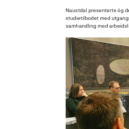
Naustdal presenterte óg de
studietilbodet med utgangs
samhandling med arbeidsliv