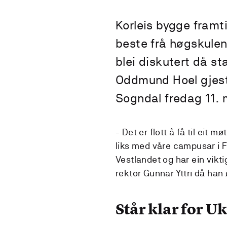
Korleis bygge framti
beste frå høgskule
blei diskutert då s
Oddmund Hoel gjes
Sogndal fredag 11. 
- Det er flott å få til eit mø
liks med våre campusar i 
Vestlandet og har ein vikti
rektor Gunnar Yttri då ha
Står klar for U