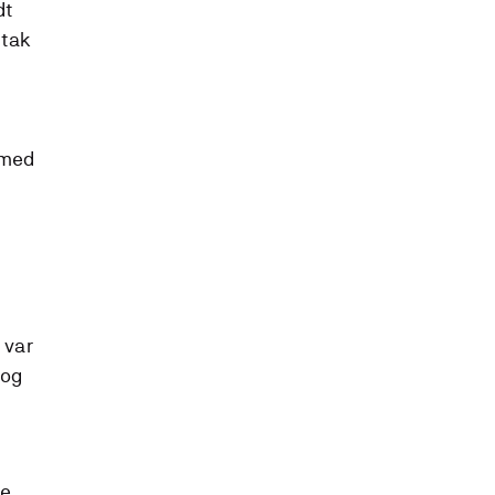
dt
ltak
 med
 var
 og
e.