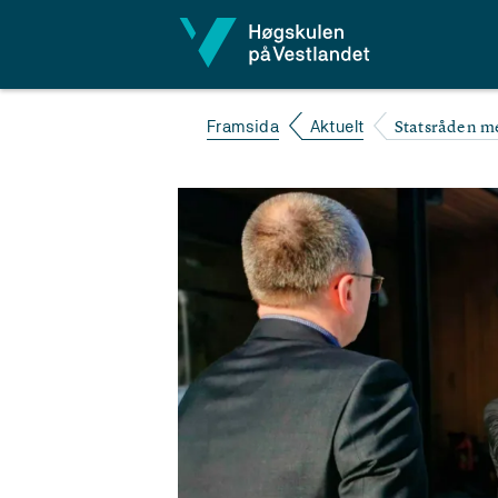
Hopp til innhald
Statsråden me
Framsida
Aktuelt