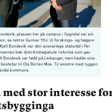
 Bondevik-plassen her på campus i Sogndal var ein
, sa rektor Gunnar Yttri til forskings- og høgare
jell Bondevik var den ansvarlege statsråd i Per
g mannen bak distriktshøgskule-reforma som gav
ell Bondevik var fødd på Leikanger, men hadde sine
 bestefar til Ola Borten Moe. Til venstre med ryggen
Sogndal kommune.
 med stor interesse fo
tsbygginga