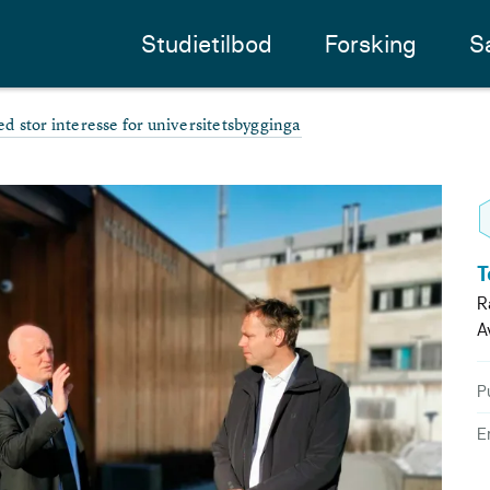
Studietilbod
Forsking
S
d stor interesse for universitetsbygginga
T
R
A
P
E