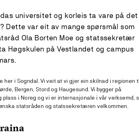
das universitet og korleis ta vare på det
n? Dette var eit av mange spørsmål som
tatsråd Ola Borten Moe og statssekretær
ta Høgskulen på Vestlandet og campus
mars.
te her i Sogndal. Vi veit at vi gjer ein skilnad i regionen ti
Førde, Bergen, Stord og Haugesund. Vi bygger på
g plass i Noreg og vi er internasjonale i vår verksemd, 
n ønska statsråden og statssekretæren velkommen.
kraina