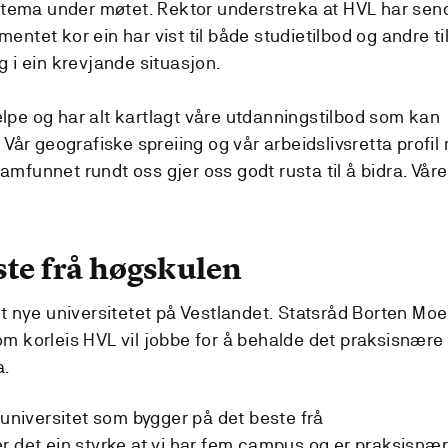
e tema under møtet. Rektor understreka at HVL har sen
ntet kor ein har vist til både studietilbod og andre ti
g i ein krevjande situasjon.
hjelpe og har alt kartlagt våre utdanningstilbod som kan
 Vår geografiske spreiing og vår arbeidslivsretta profil
mfunnet rundt oss gjer oss godt rusta til å bidra. Våre
ste frå høgskulen
et nye universitetet på Vestlandet. Statsråd Borten Moe
m korleis HVL vil jobbe for å behalde det praksisnære
a.
 universitet som bygger på det beste frå
r det ein styrke at vi har fem campus og er praksisnær