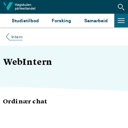
Hopp til innhald
Studietilbod
Forsking
Samarbeid
Intern
WebIntern
Ordinær chat