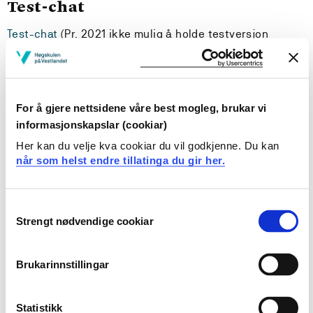
Test-chat
Test-chat
(Pr. 2021 ikke mulig å holde testversjon
adskilt fra ordinær chat i EpiServer, så for testing
brukes chat via side utenfor EpiServer).
For å gjere nettsidene våre best mogleg, brukar vi
Galangifier
informasjonskapslar (cookiar)
https://nchristoffer.github.io/galangifier/
Her kan du velje kva cookiar du vil godkjenne. Du kan
når som helst endre tillatinga du gir her.
test
Consent
Strengt nødvendige cookiar
Selection
Endra 21.06.21
Brukarinnstillingar
Statistikk