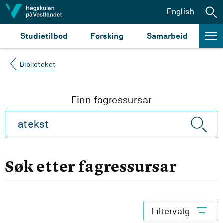
Hopp til innhald
English
Studietilbod
Forsking
Samarbeid
Biblioteket
Finn fagressursar
Søk etter fagressursar
Filtervalg