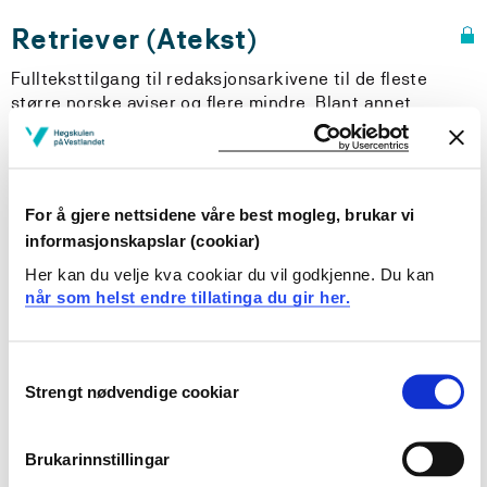
Retriever (Atekst)
Fullteksttilgang til redaksjonsarkivene til de fleste
større norske aviser og flere mindre. Blant annet
Aftenposten, Bergens Tidende, Dagbladet,
Klassekampen, Adresseavisen, NTB, samt årboka "Hvem
Hva Hvor".
For å gjere nettsidene våre best mogleg, brukar vi
De fleste avisartikler blir først gjort tilgjengelige 7
informasjonskapslar (cookiar)
dager etter opprinnelig publiseringsdato. For noen
kilder gjelder andre frister (Dag og Tid: 4 uker, Kapital:
Her kan du velje kva cookiar du vil godkjenne. Du kan
65 dager).
når som helst endre tillatinga du gir her.
Merk:
Det er ikke alltid man kommer inn til ressursen
Consent
(eller HVL pålogging) på første forsøk. Får du opp
Strengt nødvendige cookiar
Retriever sin påloggingsskjerm skal du gå tilbake å
Selection
prøve å klikke på lenka igjen, alternativ lasta inn sida
på nytt.
Brukarinnstillingar