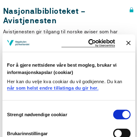
Nasjonalbiblioteket –
Avistjenesten
Avistjenesten gir tilgang til norske aviser som har
inngått digitaliseringsavtale med Nasjonalbiblioteket.
Avisene er tilgjengelige 14 dager etter utgivelsesdato.
Se oversikt over hvilke aviser dette gjelder
. Avisene kan
lastes ned som PDF og lagres eller skrives ut.
For å gjere nettsidene våre best mogleg, brukar vi
informasjonskapslar (cookiar)
For å få tilgang
- Oppsøk biblioteket for å få dagens passord til
Her kan du velje kva cookiar du vil godkjenne. Du kan
«Avistjenesten».
når som helst endre tillatinga du gir her.
- For å logge på, gå til
Nasjonalbibliotekets
påloggingssida
- Logg inn som
lokal bruker
med det brukernavnet og
Consent
passordet som du fikk av biblioteket.
Strengt nødvendige cookiar
Selection
- Velg aviser.
Brukarinnstillingar
Om tilgangen