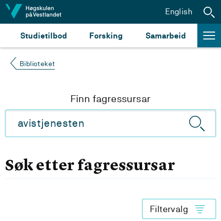
Hopp til innhald
English
Studietilbod
Forsking
Samarbeid
Biblioteket
Finn fagressursar
Søk etter fagressursar
Filtervalg