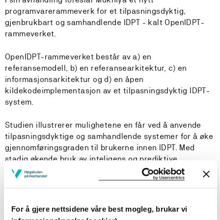
programvarerammeverk for et tilpasningsdyktig,
gjenbrukbart og samhandlende IDPT - kalt OpenIDPT-
rammeverket.
OpenIDPT-rammeverket består av a) en
referansemodell, b) en referansearkitektur, c) en
informasjonsarkitektur og d) en åpen
kildekodeimplementasjon av et tilpasningsdyktig IDPT-
system.
Studien illustrerer mulighetene en får ved å anvende
tilpasningsdyktige og samhandlende systemer for å øke
gjennomføringsgraden til brukerne innen IDPT. Med
stadig økende bruk av inteligens og prediktive
algoritmer for å kontrollere omgivelsene, vil det i
framtiden være spennende og tidsriktig å videre
undersøke hvordan en kan kombinere såkalte IoT-
teknologier ("hverdagsteknologier") med
For å gjere nettsidene våre best mogleg, brukar vi
tilpasningsdyktige IDPT-systemer.