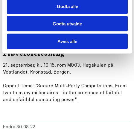
Godta alle
Disputas
21. september, kl. 15.00 - 17.30, rom M003, Høgskulen
Godta utvalde
på Vestlandet, Kronstad, Bergen.
Avvis alle
Prøveforelesning
21. september, kl. 10.15, rom M003, Høgskulen på
Vestlandet, Kronstad, Bergen.
Oppgitt tema: "Secure Multi-Party Computations. From
two to many millionaires - in the presence of faithful
and unfaithful computing power".
Endra 30.08.22