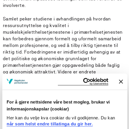
involverte.
Samlet peker studiene i avhandlingen på hvordan
ressursutnyttelse og kvalitet i
muskelskjeletthelsetjenestene i primærhelsetjenesten
kan forbedres gjennom formelt og uformelt samarbeid
mellom profesjonene, og ved å tilby riktig tjeneste til
riktig tid. Forbedringene er imidlertidig avhengig av at
det politiske og økonomiske grunnlaget for
primærhelsetjenesten gjør oppgavedeling både faglig
og økonomisk attraktivt. Videre er endrete
samarbeidsformer avhengig av at
profesjonsorganisasjonene og profesjonsutøverne
åpner opp for nye arbeidsformer og endring av de
tradisjonelle grenser mellom profesjonene.
For å gjere nettsidene våre best mogleg, brukar vi
informasjonskapslar (cookiar)
Her kan du velje kva cookiar du vil godkjenne. Du kan
når som helst endre tillatinga du gir her.