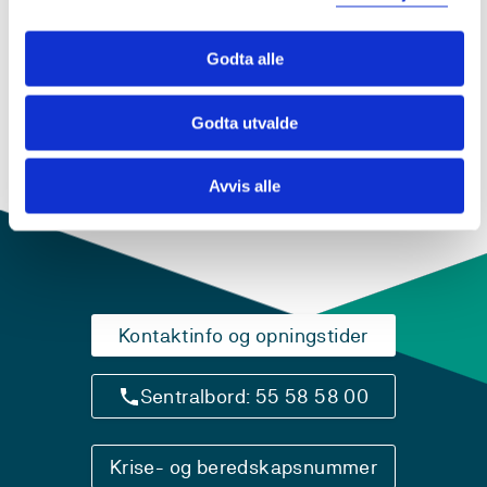
til formidling, med sikte på å utvide rammene for
tradisjonelle visningsrom og gjøre disse mer
Godta alle
tilgjengelig. Dette skjer dels gjennom virtuelle
representasjoner, dels ved å integrere virtuelle
elementer ved hjelp av utvidet virkelighet.
Godta utvalde
Les mer på
nettgalleri.no
Avvis alle
Kontaktinfo og opningstider
Sentralbord: 55 58 58 00
Krise- og beredskapsnummer