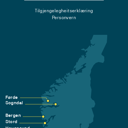
Tilgjengelegheitserklæring
Personvern
Førde
Sogndal
Bergen
Stord