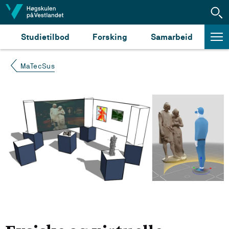
Hopp til innhald
Studietilbod
Forsking
Samarbeid
MaTecSus